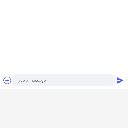
সব
বৈদ্যুতিন ডোর লক
আঙুলের ছাপ ডোর লক
Photo
মুখ স্বীকৃতি ডোর লক
ক্যামেরা ডোর লক
Video Call