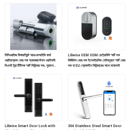
নিয়ন্ত্রণ
যোগাযোগ
করুন
খবর
লিলিওয়াইজ ফিঙ্গারপ্রিন্ট আরএফআইডি কার্ড
Liliwise OEM ODM রেট্রোফিট স্মার্ট লক
ওয়াটারপ্রুফ ডোর লক অ্যাডজাস্টেবল ওয়াইফাই
ডিজিটাল ডোর লক ইলেকট্রনিক মোটরযুক্ত স্মার্ট ডোর
বিএলই টুয়া টিটিলক স্মার্ট সিলিন্ডার লক, পুরাতন
লক যা EU প্রোফাইল সিলিন্ডারের সাথে মানানসই
NEWS
মেকানিক্যাল লক পরিবর্তনের জন্য
সাইট
ম্যাপ
গোপনীয়তা
নীতি
Liliwise Smart Door Lock with
304 Stainless Steel Smart Door