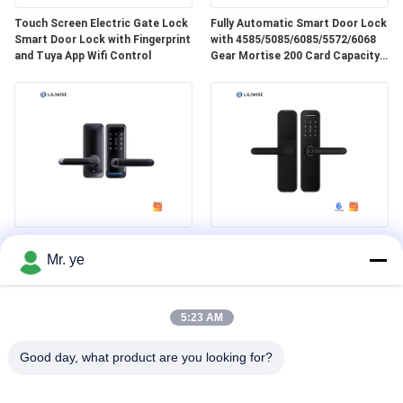
Touch Screen Electric Gate Lock
Fully Automatic Smart Door Lock
Smart Door Lock with Fingerprint
with 4585/5085/6085/5572/6068
and Tuya App Wifi Control
Gear Mortise 200 Card Capacity
and 150 Password Capacity
Smart Door Lock with 200
Smart Door Lock with 6V Power
Mr. ye
Fingerprint Capacity 6V Battery
35-60mm Door Thickness and
Powered and 35-75mm Door
200 Fingerprint Capacity for
Thickness Electronic Digital Door
Secure Access
Lock
5:23 AM
Good day, what product are you looking for?