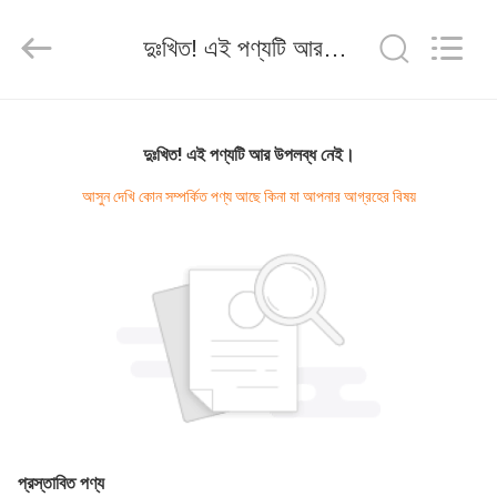
Light
Source
Electronics
দুঃখিত! এই পণ্যটি আর উপলব্ধ নেই।
Technology
Limited.
All
Rights
Reserved.
বাড়ি
দুঃখিত! এই পণ্যটি আর উপলব্ধ নেই।
পণ্য
আসুন দেখি কোন সম্পর্কিত পণ্য আছে কিনা যা আপনার আগ্রহের বিষয়
আমাদের
সম্পর্কে
কারখানা
ভ্রমণ
মান
প্রস্তাবিত পণ্য