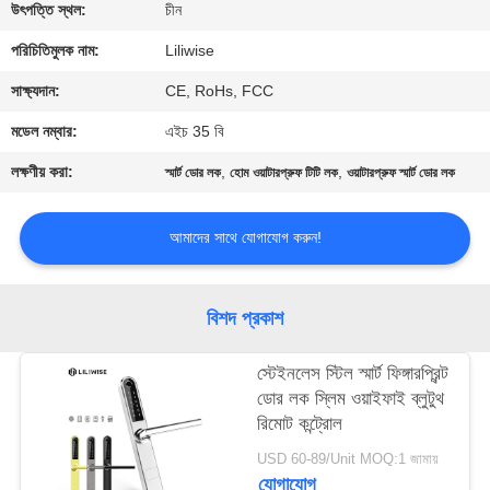
নিয়ন্ত্রণ
উৎপত্তি স্থল:
চীন
পরিচিতিমুলক নাম:
Liliwise
যোগাযোগ
সাক্ষ্যদান:
CE, RoHs, FCC
করুন
মডেল নম্বার:
এইচ 35 বি
লক্ষণীয় করা:
,
,
স্মার্ট ডোর লক
হোম ওয়াটারপ্রুফ টিটি লক
ওয়াটারপ্রুফ স্মার্ট ডোর লক
খবর
আমাদের সাথে যোগাযোগ করুন!
NEWS
বিশদ প্রকাশ
সাইট
ম্যাপ
স্টেইনলেস স্টিল স্মার্ট ফিঙ্গারপ্রিন্ট
ডোর লক স্লিম ওয়াইফাই ব্লুটুথ
রিমোট কন্ট্রোল
গোপনীয়তা
USD 60-89/Unit MOQ:1 জামায়
নীতি
যোগাযোগ