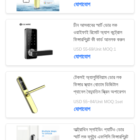
নিয়ন্ত্রণ
যোগাযোগ
যোগাযোগ
চীন আসবাবের স্মার্ট ডোর লক
25
ওয়াইফাই রিমোট অ্যাপ কন্ট্রোল
করুন
ফিঙ্গারপ্রিন্ট কী কার্ড আনলক করুন
মুখ স্বীকৃতি ডোর লক
USD 55-69/Unit MOQ:1
খবর
যোগাযোগ
NEWS
টেকসই অ্যালুমিনিয়াম ডোর লক
ফিঙ্গার স্ক্যান বোতাম ডিজিটাল
প্যানেল বৈদ্যুতিন স্ক্রিন অপারেশন
সাইট
11
USD 55~84/Unit MOQ:1set
ম্যাপ
যোগাযোগ
ক্যামেরা ডোর লক
গোপনীয়তা
আল্ট্রাথিন স্লাইডিং প্যাটিও ডোর
নীতি
স্মার্ট লক ব্লুটুথ এফপিসি ফিঙ্গারপ্রিন্ট