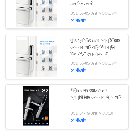
মেকানিক্যাল কী
USD 65-85/Unit MOQ:1 সেট
যোগাযোগ
54
স্বয়ংক্রিয় ডোর লক
সুইং স্লাইডিং ডোর অ্যালুমিনিয়াম
ডোর লক স্মার্ট আল্ট্রাথিন ব্লুটুথ
ফিঙ্গারপ্রিন্ট মেকানিকাল কী
USD 65-85/Unit MOQ:1 সেট
যোগাযোগ
31
সিলিন্ডার সহ ওয়াটারপ্রুফ
অ্যালুমিনিয়াম ডোর লক স্লিম স্মার্ট
ব্লুটুথ ডোর লক
USD 54-79/Unit MOQ:10
যোগাযোগ