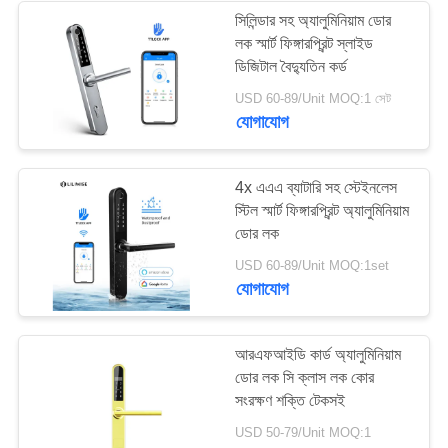
সিলিন্ডার সহ অ্যালুমিনিয়াম ডোর
লক স্মার্ট ফিঙ্গারপ্রিন্ট স্লাইড
19
ডিজিটাল বৈদ্যুতিন কর্ড
USD 60-89/Unit MOQ:1 সেট
কোড ডোর লক
যোগাযোগ
4x এএএ ব্যাটারি সহ স্টেইনলেস
স্টিল স্মার্ট ফিঙ্গারপ্রিন্ট অ্যালুমিনিয়াম
ডোর লক
27
USD 60-89/Unit MOQ:1set
যোগাযোগ
কী কার্ড ডোর লক
আরএফআইডি কার্ড অ্যালুমিনিয়াম
ডোর লক সি ক্লাস লক কোর
সংরক্ষণ শক্তি টেকসই
USD 50-79/Unit MOQ:1