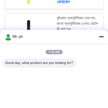
যোগাযোগ
78
বুদ্ধিমান অ্যালুমিনিয়াম ডোর লক,
হোটেল ডোর লক
কালো অ্যালুমিনিয়াম এলোয় হোটেল
কী কার্ড লক
Mr. ye
USD 50-79/Unit MOQ:1
যোগাযোগ
7:18 AM
অ্যালুমিনিয়াম / কাঠের কীলেস এন্ট্রি
24
Good day, what product are you looking for?
ডোর লক, উচ্চ সুরক্ষা কার্ডের
প্রবেশ দরজা লক
অ্যাপার্টমেন্ট ডোর লক
USD 50-79/Unit MOQ:1
যোগাযোগ
গৃহস্থালি কীলেস এন্ট্রি ডোর লক,
ডিজিটাল বৈদ্যুতিন হোম ডোর লক্স