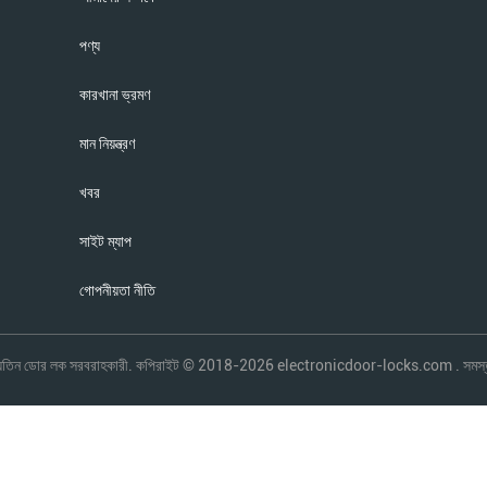
পণ্য
কারখানা ভ্রমণ
মান নিয়ন্ত্রণ
খবর
সাইট ম্যাপ
গোপনীয়তা নীতি
ৈদ্যুতিন ডোর লক সরবরাহকারী. কপিরাইট © 2018-2026 electronicdoor-locks.com . সমস্ত 