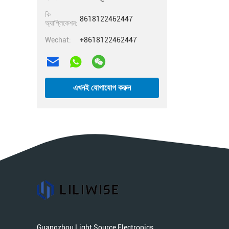
কি
8618122462447
অ্যাপ্লিকেশন:
Wechat:
+8618122462447
এখনই যোগাযোগ করুন
Guangzhou Light Source Electronics