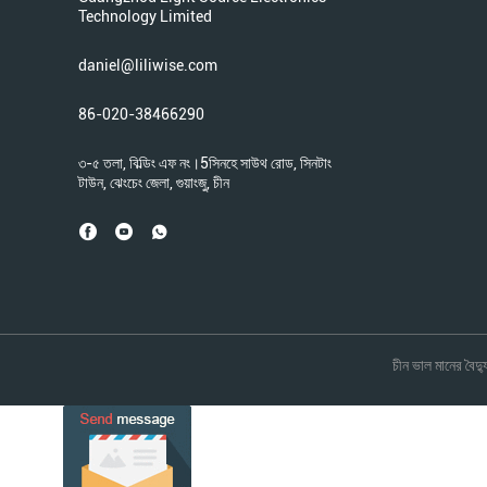
Technology Limited
daniel@liliwise.com
86-020-38466290
৩-৫ তলা, বিল্ডিং এফ নং।5সিনহে সাউথ রোড, সিনটাং
টাউন, ঝেংচেং জেলা, গুয়াংজু, চীন
চীন ভাল মানের ব