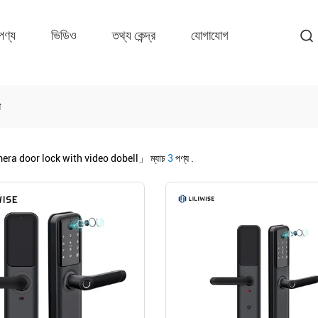
পণ্য
ভিডিও
তথ্য কেন্দ্র
যোগাযোগ
া
ra door lock with video dobell」
ম্যাচ
3
পণ্য .