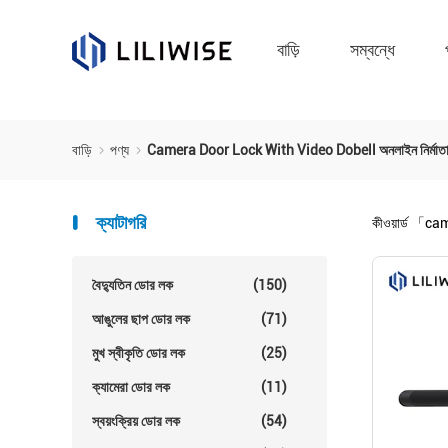
বাড়ি
সম্বন্ধে
বাড়ি
পণ্য
Camera Door Lock With Video Dobell অনলাইন নির্মাত
ক্যাটাগরি
কীওয়ার্ড
「came
বৈদ্যুতিন ডোর লক
(150)
আঙুলের ছাপ ডোর লক
(71)
মুখ স্বীকৃতি ডোর লক
(25)
ক্যামেরা ডোর লক
(11)
স্বয়ংক্রিয় ডোর লক
(54)