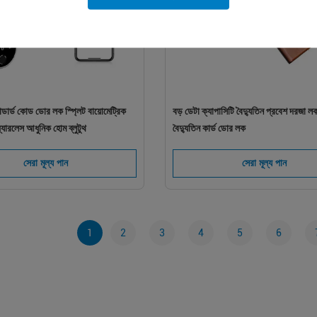
ান্ডার্ড কোড ডোর লক স্প্লিট বায়োমেট্রিক
বড় ডেটা ক্যাপাসিটি বৈদ্যুতিন প্রবেশ দরজা 
ওয়্যারলেস আধুনিক হোম ব্লুটুথ
বৈদ্যুতিন কার্ড ডোর লক
সেরা মূল্য পান
সেরা মূল্য পান
1
2
3
4
5
6