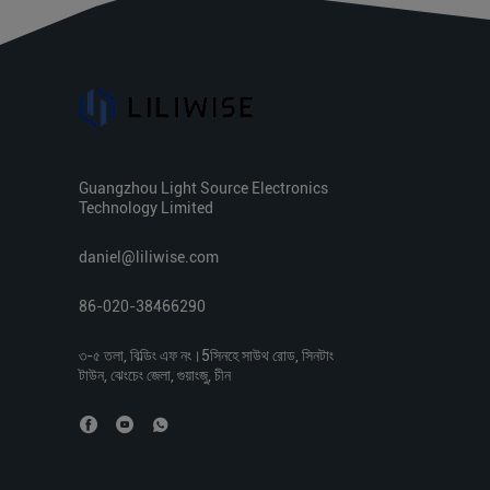
Guangzhou Light Source Electronics
Technology Limited
daniel@liliwise.com
86-020-38466290
৩-৫ তলা, বিল্ডিং এফ নং।5সিনহে সাউথ রোড, সিনটাং
টাউন, ঝেংচেং জেলা, গুয়াংজু, চীন