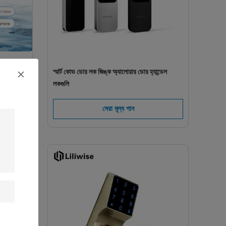
োর লক
স্মার্ট কোড ডোর লক জিঙ্ক অ্যালোয়ার ডোর হ্যান্ডেল
লকগুলি
সেরা মূল্য পান