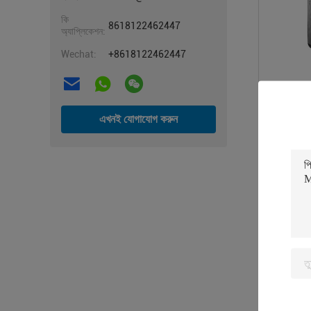
কি
8618122462447
অ্যাপ্লিকেশন:
Wechat:
+8618122462447
স্মার্ট কোড ডো
স্ক্রিন কোড পা
এখনই যোগাযোগ করুন