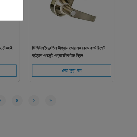
লক, টেকসই
ডিজিটাল বৈদ্যুতিন কীপ্যাড ডোর লক কোড কার্ড রিমোট
কন্ট্রোল এলজেন্ট এক্রাইলিক টাচ স্ক্রিন
সেরা মূল্য পান
7
8