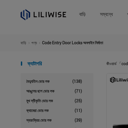
বাড়ি
সম্বন্ধে
বাড়ি
পণ্য
Code Entry Door Locks অনলাইন নির্মাতা
ক্যাটাগরি
কীওয়ার্ড
「code
বৈদ্যুতিন ডোর লক
(138)
আঙুলের ছাপ ডোর লক
(71)
মুখ স্বীকৃতি ডোর লক
(25)
ক্যামেরা ডোর লক
(11)
স্বয়ংক্রিয় ডোর লক
(39)