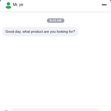
Mr. ye
8:43 AM
সব
Good day, what product are you looking for?
বৈদ্যুতিন ডোর লক
আঙুলের ছাপ ডোর লক
মুখ স্বীকৃতি ডোর লক
ক্যামেরা ডোর লক
স্বয়ংক্রিয় ডোর লক
ব্লুটুথ ডোর লক
কোড ডোর লক
কী কার্ড ডোর লক
সাবস্ক্রাইব