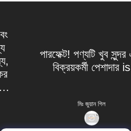
পারফেক্ট! পণ্যটি খুব সুন্দর এবং
বিক্রয়কর্মী পেশাদার is
মিঃ জুয়ান গিল