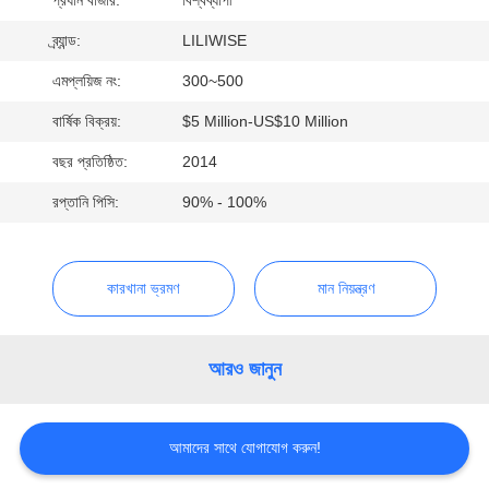
নিয়ন্ত্রণ
ব্র্যান্ড:
LILIWISE
যোগাযোগ
এমপ্লয়িজ নং:
300~500
করুন
বার্ষিক বিক্রয়:
$5 Million-US$10 Million
বছর প্রতিষ্ঠিত:
2014
খবর
রপ্তানি পিসি:
90% - 100%
NEWS
কারখানা ভ্রমণ
মান নিয়ন্ত্রণ
সাইট
ম্যাপ
আরও জানুন
গোপনীয়তা
আমাদের সাথে যোগাযোগ করুন!
নীতি