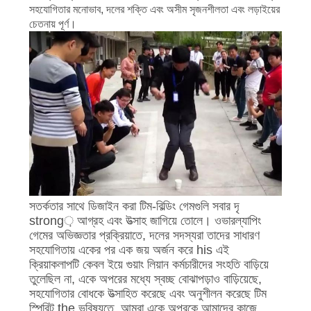
সহযোগিতার মনোভাব, দলের শক্তি এবং অসীম সৃজনশীলতা এবং লড়াইয়ের
চেতনায় পূর্ণ।
সতর্কতার সাথে ডিজাইন করা টিম-বিল্ডিং গেমগুলি সবার দৃ
strong় আগ্রহ এবং উত্সাহ জাগিয়ে তোলে। ওভারল্যাপিং
গেমের অভিজ্ঞতার প্রক্রিয়াতে, দলের সদস্যরা তাদের সাধারণ
সহযোগিতায় একের পর এক জয় অর্জন করে his এই
ক্রিয়াকলাপটি কেবল ইয়ে গুয়াং লিয়ান কর্মচারীদের সংহতি বাড়িয়ে
তুলেছিল না, একে অপরের মধ্যে স্বচ্ছ বোঝাপড়াও বাড়িয়েছে,
সহযোগিতার বোধকে উত্সাহিত করেছে এবং অনুশীলন করেছে টিম
স্পিরিট the ভবিষ্যতে, আমরা একে অপরকে আমাদের কাজে