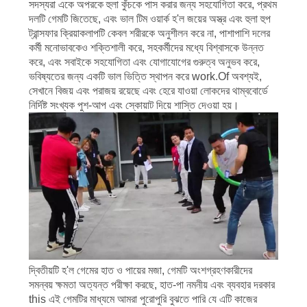
সদস্যরা একে অপরকে হুলা কুঁচকে পাস করার জন্য সহযোগিতা করে, প্রথম
দলটি গেমটি জিতেছে, এবং ভাল টিম ওয়ার্ক হ'ল জয়ের অস্ত্র এবং হুলা হুপ
ট্রান্সফার ক্রিয়াকলাপটি কেবল শরীরকে অনুশীলন করে না, পাশাপাশি দলের
কর্মী মনোভাবকেও শক্তিশালী করে, সহকর্মীদের মধ্যে বিশ্বাসকে উন্নত
করে, এবং সবাইকে সহযোগিতা এবং যোগাযোগের গুরুত্ব অনুভব করে,
ভবিষ্যতের জন্য একটি ভাল ভিত্তি স্থাপন করে work.Of অবশ্যই,
সেখানে বিজয় এবং পরাজয় রয়েছে এবং হেরে যাওয়া লোকদের থাম্ববোর্ডে
নির্দিষ্ট সংখ্যক পুশ-আপ এবং স্কোয়াট দিয়ে শাস্তি দেওয়া হয়।
দ্বিতীয়টি হ'ল গেমের হাত ও পায়ের মজা, গেমটি অংশগ্রহণকারীদের
সমন্বয় ক্ষমতা অত্যন্ত পরীক্ষা করছে, হাত-পা নমনীয় এবং ব্যবহার দরকার
this এই গেমটির মাধ্যমে আমরা পুরোপুরি বুঝতে পারি যে এটি কাজের