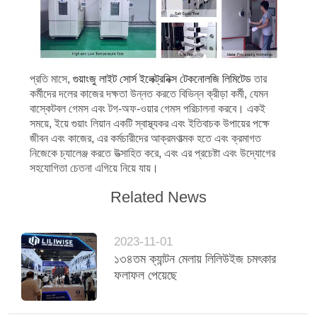
গুয়াংজু লাইট সোর্স ইলেক্ট্রনিক্স টেকনোলজি লিমিটেড
প্রতি মাসে,
তার
কর্মীদের দলের কাজের দক্ষতা উন্নত করতে বিভিন্ন ক্রীড়া কর্মী, যেমন
বাস্কেটবল গেমস এবং টগ-অফ-ওয়ার গেমস পরিচালনা করবে। একই
সময়ে, ইয়ে গুয়াং লিয়ান একটি স্বাস্থ্যকর এবং ইতিবাচক উপায়ের পক্ষে
জীবন এবং কাজের, এর কর্মচারীদের আক্রমণাত্মক হতে এবং ক্রমাগত
নিজেকে চ্যালেঞ্জ করতে উত্সাহিত করে, এবং এর প্রচেষ্টা এবং উদ্যোগের
সহযোগিতা চেতনা এগিয়ে নিয়ে যায়।
Related News
2023-11-01
১৩৪তম ক্যান্টন মেলায় লিলিউইজ চমৎকার
ফলাফল পেয়েছে