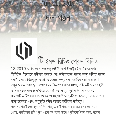
নিয়ন্ত্রণ
Jun 11, 2019
দল গঠন
যোগাযোগ
করুন
খবর
টি
ইমড বিল্ডিং প্রেস রিলিজ
NEWS
গুয়াংজু লাইট সোর্স ইলেক্ট্রনিক্স টেকনোলজি
18.2019 মে বিকেলে,
লিমিটেড "হৃদয়কে ঘনীভূত করতে এবং ভবিষ্যতের জয়ের জন্য শক্তি জড়ো
সাইট
করা" হিসাবে থিমযুক্ত একটি বহিরঙ্গন সম্প্রসারণ কার্যক্রম
।
চালিয়েছে
বায়ুন লেকে, গুয়াংজু। তৎপরতার বিকাশের সাথে সাথে, এটি কর্মীদের সংহতি
ম্যাপ
ও সামগ্রিক সংহতি বাড়িয়েছে, কর্মীদের মধ্যে প্যাসিটিব যোগাযোগ,
পারস্পরিক বিশ্বাস, unityক্য ও সহযোগিতা প্রতিষ্ঠা করেছে, দলের চেতনা
গড়ে তুলেছে, এবং অনুভূতি বৃদ্ধি করেছে কর্মীদের দায়িত্ব।
গোপনীয়তা
প্রথম গেমটি হুলা হুপ পাসিং গেম, একটি গ্রুপে ছয় জন লোকের সাথে
নীতি
খেলা, প্রতিবার দুটি গ্রুপ একে অপরের সাথে প্রতিযোগিতা করে, দলের