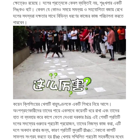
ক্ষেত্রেও রয়েছে।
দলের প্রত্যেকে কেবল ব্যক্তিই নয়, শৃঙ্খলার একটি
লিঙ্কও বটে।
কেবল যে কোনও সময়ে সমন্বয় ও সহযোগিতা বজায় রেখে
দলের সদস্যরা দক্ষতার সাথে বিভিন্ন ধরণের কাজের কাজ পরিচালনা করতে
পারবেন।
কয়েন ক্লিপিংয়ের খেলাটি বায়ুমণ্ডলকে একটি শিখরে নিয়ে আসে।
অংশগ্রহণকারীদের তাদের পায়ে একসাথে কয়েনটি ধরে রাখা এবং তাদের
হাত না ব্যবহার করে কাপে ফেলে দেওয়া দরকার his এই গেমটি প্রতিটি
দলের সদস্যের গুরুতর প্রচেষ্টা প্রয়োজন, তাদের নিজস্ব কাজ করা, এটি
দলে অবদান রাখার জন্য, কারণ প্রতিটি মুদ্রাটি theোকানো কাপটি
সাফল্য সংগ্রহ করতে হয় the খেলায় সম্মিলিত প্রচেষ্টা সহকর্মীদের মধ্যে