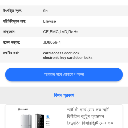
নিয়ন্ত্রণ
উৎপত্তি স্থল:
চীন
যোগাযোগ
পরিচিতিমুলক নাম:
Liliwise
করুন
সাক্ষ্যদান:
CE,EMC,LVD,RoHs
মডেল নম্বার:
JD8056-4
খবর
লক্ষণীয় করা:
,
card access door lock
electronic key card door locks
NEWS
আমাদের সাথে যোগাযোগ করুন!
সাইট
ম্যাপ
বিশদ প্রকাশ
স্মার্ট কী কার্ড ডোর লক স্মার্ট
গোপনীয়তা
ডিজিটাল ব্লুটুথ অ্যাক্সেস
নীতি
বৈদ্যুতিন ফিঙ্গারপ্রিন্ট ডোর লক