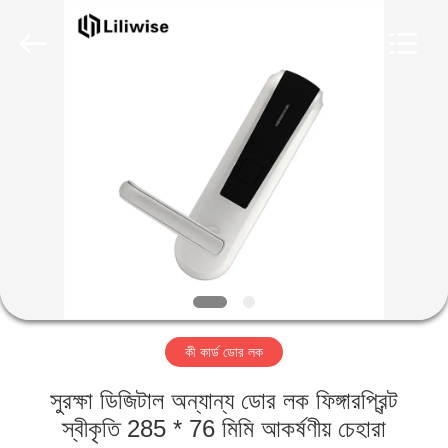
Light
Source
Electronics
Technology
Limited.
All
Rights
Reserved.
বাড়ি
পণ্য
আমাদের
সম্পর্কে
কারখানা
কী কার্ড ডোর লক
ভ্রমণ
সুরক্ষা ডিজিটাল অন্যান্য ডোর লক ফিঙ্গারপ্রিন্ট
মান
স্বীকৃতি 285 * 76 মিমি আকর্ষণীয় চেহারা