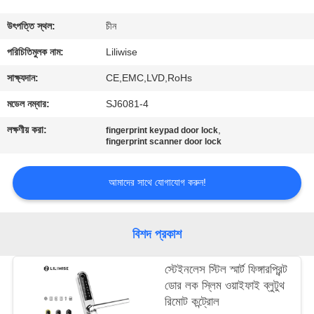
নিয়ন্ত্রণ
উৎপত্তি স্থল:
চীন
যোগাযোগ
পরিচিতিমুলক নাম:
Liliwise
করুন
সাক্ষ্যদান:
CE,EMC,LVD,RoHs
মডেল নম্বার:
SJ6081-4
খবর
লক্ষণীয় করা:
,
fingerprint keypad door lock
fingerprint scanner door lock
NEWS
আমাদের সাথে যোগাযোগ করুন!
সাইট
ম্যাপ
বিশদ প্রকাশ
স্টেইনলেস স্টিল স্মার্ট ফিঙ্গারপ্রিন্ট
গোপনীয়তা
ডোর লক স্লিম ওয়াইফাই ব্লুটুথ
নীতি
রিমোট কন্ট্রোল