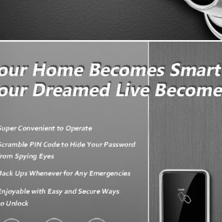
একটি বার্তা ছেড়ে দিন আমরা শীঘ্রই আপনাকে কল করব!