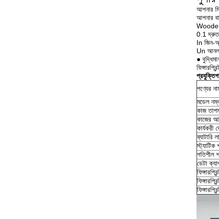
আপনার মিষ্
আপনার বা
Wooden ক
0.1 দ্রুত
In জিন-অ্
Un আনলক 
● বুদ্ধিম
ফিঙ্গারপ্
প্রযুক্তি
পণ্যের না
মডেল নম্
কাজ তাপম
কাজের আর্
কার্যকরী ভ
ব্যাটারি ল
স্ট্যাটিক
গতিশীল 
ডেটা ক্যা
ফিঙ্গারপ্রিন
ফিঙ্গারপ্রি
ফিঙ্গারপ্র