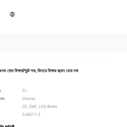
জনক হোম ফিঙ্গারপ্রিন্ট লক, ভিতরে ফিঙ্গার স্ক্যান ডোর লক
ল:
চীন
নাম:
liliwise
CE, EMC, LVD, RoHs
SJ6011-3
পিং শর্তাবলী