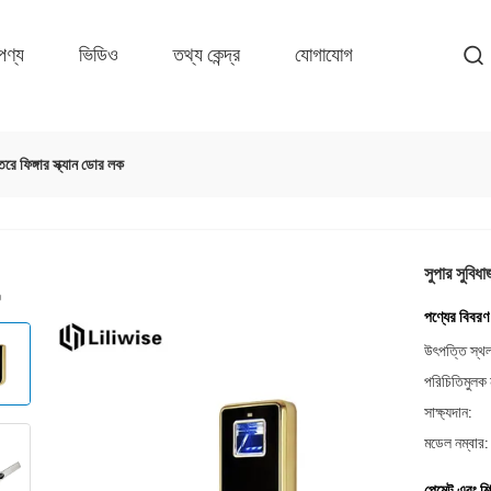
পণ্য
ভিডিও
তথ্য কেন্দ্র
যোগাযোগ
তরে ফিঙ্গার স্ক্যান ডোর লক
সুপার সুবিধা
পণ্যের বিবরণ
উৎপত্তি স্থ
পরিচিতিমুলক 
সাক্ষ্যদান:
মডেল নম্বার:
পেমেন্ট এবং শি