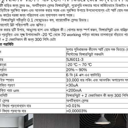
টি বাড়ির জন্য সুন্দর রঙ, অপটিক্যাল সেন্সর ফিঙ্গারপ্রিন্ট, পুরোপুরি দক্ষতার সাথে মার্জিতভাবে ডিজাইন
ড়িটিকে সুরক্ষিত করুন এবং আনলক করার সহজ এবং সুরক্ষিত উপায়ে উপভোগযোগ্য এই স্মার্ট হোম ল
াঠের দরজা জন্য পরিচালনা এবং ফ্যাশনাল নকশা সহজ।
 ফিঙ্গারপ্রিন্ট স্বীকৃতি 0.1 সেকেন্ডেরও কম, বায়োমেটিক সেন্সর রিডার।
যালোই বিল্ট শক্তিশালী এবং কল্পিত।
করার দুটি উপায়, আঙুলের ছাপ এবং যান্ত্রিক কী।
খোলার জন্য স্পর্শ করুন, ফিঙ্গারপ্রিন্ট এবং যান্
ান প্রযুক্তি এবং সূক্ষ্ম উপাদানগুলি -20 ℃ থেকে 70 working পর্যন্ত কাজের তাপমাত্রা দাঁড়াতে 
রিন্ট + 2 মেকানিকাল কী জন্য 300 পিসি ডেটা
গত পরামিতি
সুপার সুবিধাজনক কীলেস স্মার্ট হোম লক ভিতরে 
ম
সিস্টেমের ফিঙ্গারপ্রিন্ট লকগুলি
বার
SJ6011-3
াত্রা
-20 ℃ ~ 70 ℃
দ্রতা
20% ~ 90%
োল্টেজ
6 ভি (4 এক্স এএ ব্যাটারি)
াইফ স্প্যান
10,000 বার লকিং এবং আনলকিং অপারেশন সমর
 শক্তি গ্রহণ
<30uA
শক্তি খরচ um
<200mA
পাসিটি
ফিঙ্গারপ্রিন্ট + 2 মেকানিকাল কী জন্য 300 পিস
্ট সেন্সর
অপটিক্যাল সেন্সর
ন্ট মিথ্যা প্রত্যাখ্যান হার
<0.01%
িন্ট মিথ্যা গ্রহণের হার
<0,00003%