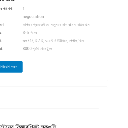
ার পরিমাণ:
1
negociation
বরণ:
আপনার প্রয়োজনীয়তা অনুসারে সাদা বাক্স বা রঙিন বাক্স
়:
3-5 দিনের
ত:
এল / সি, টি / টি, ওয়েস্টার্ন ইউনিয়ন, পেপাল, ভিসা
তা:
8000 প্রতি মাসে টুকরা
োগাযোগ করুন
মের ফিঙ্গারপ্রিন্ট লকগুলি