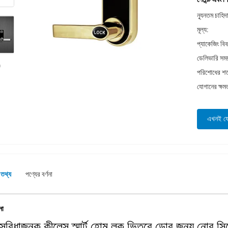
ন্যূনতম চাহিদ
মূল্য:
প্যাকেজিং বি
ডেলিভারি সময
পরিশোধের শর্
যোগানের ক্ষম
এখনই য
 তথ্য
পণ্যের বর্ণনা
না
 সুবিধাজনক কীলেস স্মার্ট হোম লক ভিতরে ডোর জন্য নোব সিস্টে