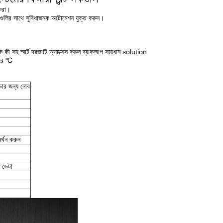
 করা।
কগুলির সাথে সুবিধাজনক অটোমেশন যুক্ত করুন।
ত্রিক কী সহ স্মার্ট দরজাটি অ্যাক্সেস করুন ব্যাকআপ সমাধান solution
পারে ℃
ডোর জন্য নোব
্থন করুন
ি ডেটা