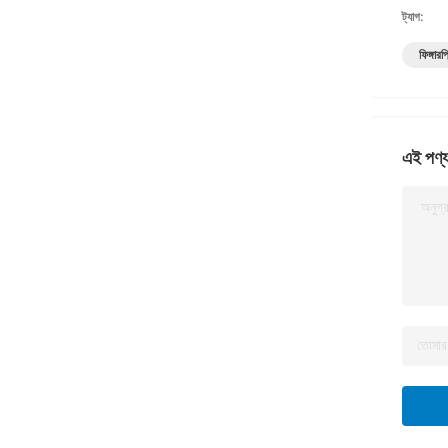
ট্যাগ:
ফিঙ্গার
এই পণ্য
অনুগ্