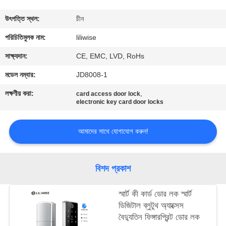
নিয়ন্ত্রণ
উৎপত্তি স্থল:
চীন
যোগাযোগ
পরিচিতিমুলক নাম:
liliwise
করুন
সাক্ষ্যদান:
CE, EMC, LVD, RoHs
মডেল নম্বার:
JD8008-1
খবর
লক্ষণীয় করা:
,
card access door lock
electronic key card door locks
NEWS
আমাদের সাথে যোগাযোগ করুন!
সাইট
ম্যাপ
বিশদ প্রকাশ
স্মার্ট কী কার্ড ডোর লক স্মার্ট
গোপনীয়তা
ডিজিটাল ব্লুটুথ অ্যাক্সেস
নীতি
বৈদ্যুতিন ফিঙ্গারপ্রিন্ট ডোর লক