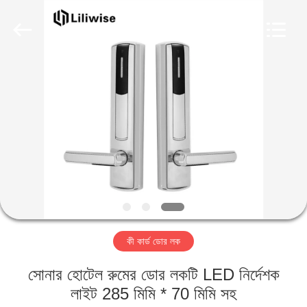
Light
Source
Electronics
Technology
Limited.
All
Rights
Reserved.
বাড়ি
পণ্য
আমাদের
সম্পর্কে
কারখানা
কী কার্ড ডোর লক
ভ্রমণ
সোনার হোটেল রুমের ডোর লকটি LED নির্দেশক
মান
লাইট 285 মিমি * 70 মিমি সহ