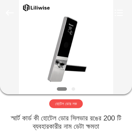
Light
Source
Electronics
Technology
Limited.
All
Rights
Reserved.
বাড়ি
পণ্য
আমাদের
সম্পর্কে
কারখানা
হোটেল ডোর লক
ভ্রমণ
স্মার্ট কার্ড কী হোটেল ডোর সিলভার রঙের 200 টি
মান
ব্যবহারকারীর নাম ডেটা ক্ষমতা