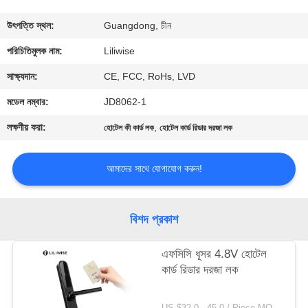
নিয়ন্ত্রণ
উৎপত্তি স্থল:
Guangdong, চীন
যোগাযোগ
পরিচিতিমুলক নাম:
Liliwise
করুন
সাক্ষ্যদান:
CE, FCC, RoHs, LVD
মডেল নম্বার:
JD8062-1
খবর
লক্ষণীয় করা:
,
হোটেল কী কার্ড লক
হোটেল কার্ড রিডার দরজা লক
NEWS
আমাদের সাথে যোগাযোগ করুন!
সাইট
বিশদ প্রকাশ
ম্যাপ
এফসিসি ধূসর 4.8V হোটেল
কার্ড রিডার দরজা লক
গোপনীয়তা
নীতি
US $32.0 - 45.0 / Piece MOQ:1 পিসিএস