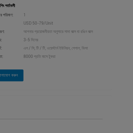
পিং শর্তাবলী
ার পরিমাণ:
1
USD 50-79/Unit
বরণ:
আপনার প্রয়োজনীয়তা অনুসারে সাদা বাক্স বা রঙিন বাক্স
়:
3-5 দিনের
ত:
এল / সি, টি / টি, ওয়েস্টার্ন ইউনিয়ন, পেপাল, ভিসা
তা:
8000 প্রতি মাসে টুকরা
োগাযোগ করুন