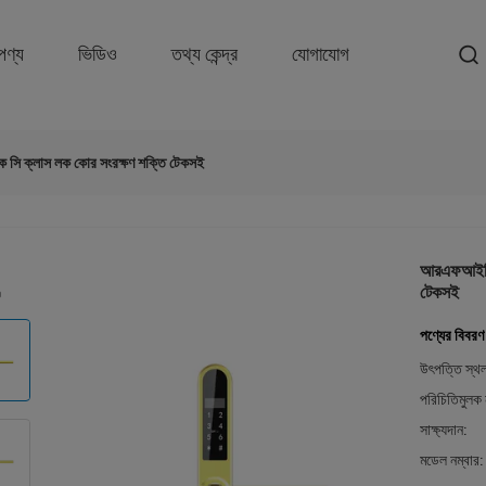
পণ্য
ভিডিও
তথ্য কেন্দ্র
যোগাযোগ
ক সি ক্লাস লক কোর সংরক্ষণ শক্তি টেকসই
আরএফআইডি ক
টেকসই
পণ্যের বিবরণ
উৎপত্তি স্থ
পরিচিতিমুলক 
সাক্ষ্যদান:
মডেল নম্বার: