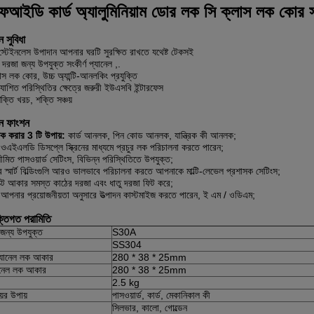
ইডি কার্ড অ্যালুমিনিয়াম ডোর লক সি ক্লাস লক কোর স
ন সুবিধা
্টেইনলেস উপাদান আপনার ঘরটি সুরক্ষিত রাখতে যথেষ্ট টেকসই
রজা জন্য উপযুক্ত সংকীর্ণ প্যানেল ,.
াস লক কোর, উচ্চ অ্যান্টি-আনলকিং প্রযুক্তি
যাশিত পরিস্থিতির ক্ষেত্রে জরুরী ইউএসবি ইন্টারফেস
শক্তি খরচ, শক্তি সঞ্চয়
দন ফাংশন
 করার 3 টি উপায়:
কার্ড আনলক, পিন কোড আনলক, যান্ত্রিক কী আনলক;
এইএলডি ডিসপ্লে স্ক্রিনের মাধ্যমে প্রচুর লক পরিচালনা করতে পারেন;
ীমিত পাসওয়ার্ড সেটিংস, বিভিন্ন পরিস্থিতিতে উপযুক্ত;
স্মার্ট বিল্ডিংগুলি আরও ভালভাবে পরিচালনা করতে আপনাকে মাল্টি-লেভেল প্রশাসক সেটিংস;
াক্ট আকার সমস্ত কাঠের দরজা এবং ধাতু দরজা ফিট করে;
আপনার প্রয়োজনীয়তা অনুসারে উত্পাদন কাস্টমাইজ করতে পারেন, ই এম / ওডিএম;
ক্তিগত পরামিতি
জন্য উপযুক্ত
S30A
SS304
্যানেল লক আকার
280 * 38 * 25mm
যানেল লক আকার
280 * 38 * 25mm
2.5 kg
ের উপায়
পাসওয়ার্ড, কার্ড, মেকানিকাল কী
সিলভার, কালো, গোল্ডেন