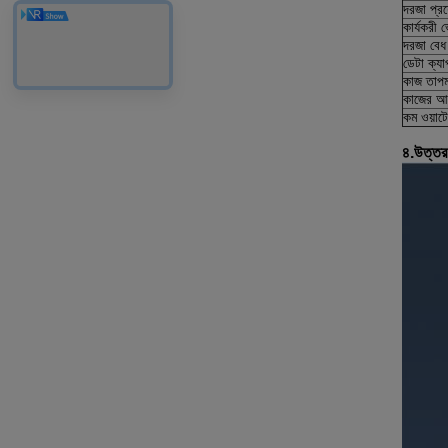
দরজা প্র
কার্যকরী ভ
দরজা বেধ
ডেটা ক্যা
কাজ তাপম
কাজের আর্
কম ওয়াটে
৪.উত্তর