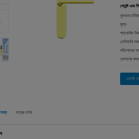
পেমেন্ট এবং শি
ন্যূনতম চাহিদ
মূল্য:
প্যাকেজিং বি
ডেলিভারি সময
পরিশোধের শর্
যোগানের ক্ষম
এখনই য
 তথ্য
পণ্যের বর্ণনা
না