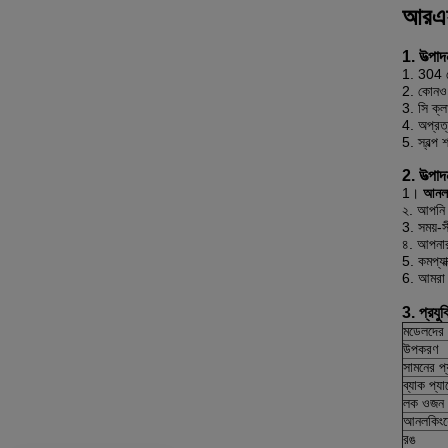
আরএফআ
1. উত্পাদ
1. 304 স
2. কোনও দ
3. সি ক্ল
4. অপ্রত্
5. স্বল্প 
2. উত্পা
1।
আনলক
২. আপনি ও
3. সময়-স
৪. আপনার 
5. কমপ্য
6. আমরা 
3. প্রযু
মডেলদের 
উপকরণ
সামনের প
ব্যাক প্
লক ওজন
আনলকিংয়
রঙ