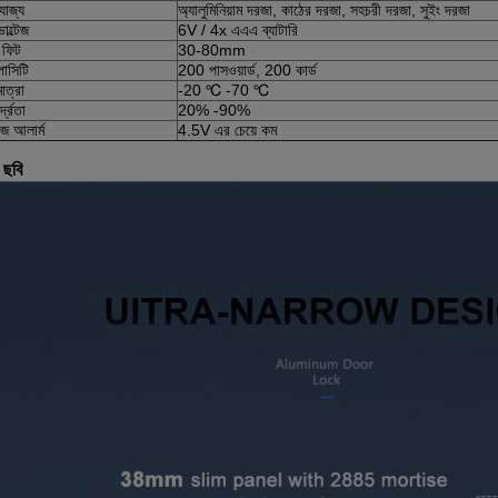
যোজ্য
অ্যালুমিনিয়াম দরজা, কাঠের দরজা, সহচরী দরজা, সুইং দরজা
োল্টেজ
6V / 4x এএএ ব্যাটারি
 ফিট
30-80mm
পাসিটি
200 পাসওয়ার্ড, 200 কার্ড
াত্রা
-20 ℃ -70 ℃
দ্রতা
20% -90%
জ আলার্ম
4.5V এর চেয়ে কম
 ছবি