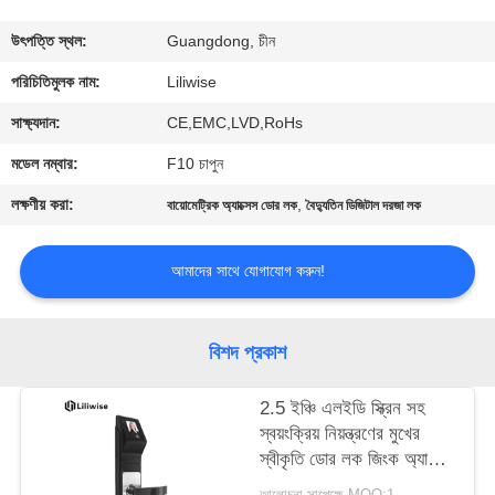
নিয়ন্ত্রণ
উৎপত্তি স্থল:
Guangdong, চীন
যোগাযোগ
পরিচিতিমুলক নাম:
Liliwise
করুন
সাক্ষ্যদান:
CE,EMC,LVD,RoHs
মডেল নম্বার:
F10 চাপুন
খবর
লক্ষণীয় করা:
,
বায়োমেট্রিক অ্যাক্সেস ডোর লক
বৈদ্যুতিন ডিজিটাল দরজা লক
NEWS
আমাদের সাথে যোগাযোগ করুন!
সাইট
বিশদ প্রকাশ
ম্যাপ
2.5 ইঞ্চি এলইডি স্ক্রিন সহ
স্বয়ংক্রিয় নিয়ন্ত্রণের মুখের
গোপনীয়তা
স্বীকৃতি ডোর লক জিংক অ্যালো
নীতি
Z
আলোচনা সাপেক্ষে MOQ:1