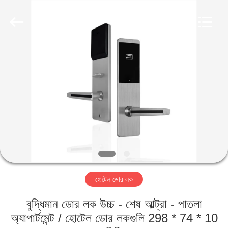
Light
Source
Electronics
Technology
Limited.
All
Rights
Reserved.
বাড়ি
পণ্য
আমাদের
সম্পর্কে
কারখানা
হোটেল ডোর লক
ভ্রমণ
বুদ্ধিমান ডোর লক উচ্চ - শেষ আল্ট্রা - পাতলা
মান
অ্যাপার্টমেন্ট / হোটেল ডোর লকগুলি 298 * 74 * 10