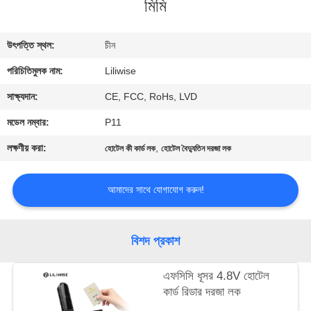
মিমি
নিয়ন্ত্রণ
উৎপত্তি স্থল:
চীন
যোগাযোগ
পরিচিতিমুলক নাম:
Liliwise
করুন
সাক্ষ্যদান:
CE, FCC, RoHs, LVD
খবর
মডেল নম্বার:
P11
লক্ষণীয় করা:
,
হোটেল কী কার্ড লক
হোটেল বৈদ্যুতিন দরজা লক
NEWS
আমাদের সাথে যোগাযোগ করুন!
সাইট
ম্যাপ
বিশদ প্রকাশ
গোপনীয়তা
এফসিসি ধূসর 4.8V হোটেল
কার্ড রিডার দরজা লক
নীতি