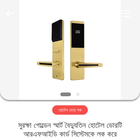
Light
Source
Electronics
Technology
Limited.
All
Rights
Reserved.
বাড়ি
পণ্য
আমাদের
সম্পর্কে
কারখানা
হোটেল ডোর লক
ভ্রমণ
সুরক্ষা গোল্ডেন স্মার্ট বৈদ্যুতিন হোটেল ডোরটি
মান
আরএফআইডি কার্ড সিস্টেমকে লক করে