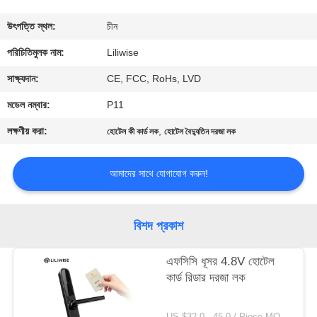
নিয়ন্ত্রণ
উৎপত্তি স্থল:
চীন
যোগাযোগ
পরিচিতিমুলক নাম:
Liliwise
করুন
সাক্ষ্যদান:
CE, FCC, RoHs, LVD
মডেল নম্বার:
P11
খবর
লক্ষণীয় করা:
,
হোটেল কী কার্ড লক
হোটেল বৈদ্যুতিন দরজা লক
NEWS
আমাদের সাথে যোগাযোগ করুন!
সাইট
বিশদ প্রকাশ
ম্যাপ
এফসিসি ধূসর 4.8V হোটেল
কার্ড রিডার দরজা লক
গোপনীয়তা
নীতি
US $32.0 - 45.0 / Piece MOQ:1 পিসিএস