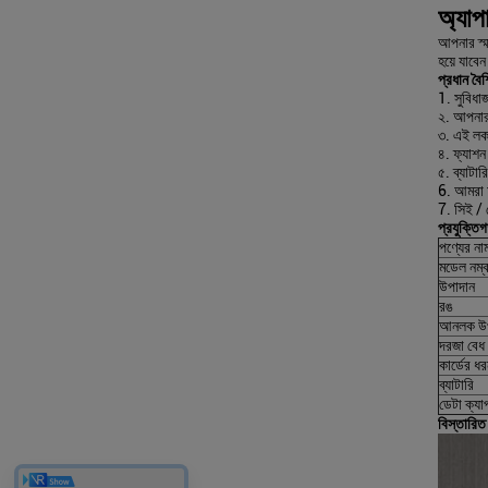
অ্যাপ
আপনার স্ম
হয়ে যাবে
প্রধান বৈশি
1. সুবিধা
২. আপনার স
৩. এই লকট
৪. ফ্যাশন
৫. ব্যাটা
6. আমরা আ
7. সিই /
প্রযুক্তি
পণ্যের না
মডেল নম্ব
উপাদান
রঙ
আনলক উপ
দরজা বেধ
কার্ডের ধ
ব্যাটারি
ডেটা ক্যা
বিস্তারিত