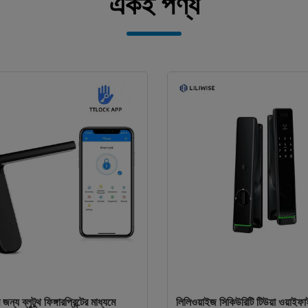
একই পণ্য
িটাল টাচ স্বয়ংক্রিয় ডোর লক ব্লুটুথ
অ্যান্টি চুরির সুরক্ষা কোডেড সংমিশ্রণ লক