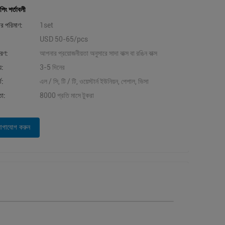
পিং শর্তাবলী
ার পরিমাণ:
1set
USD 50-65/pcs
বরণ:
আপনার প্রয়োজনীয়তা অনুসারে সাদা বাক্স বা রঙিন বাক্স
়:
3-5 দিনের
ত:
এল / সি, টি / টি, ওয়েস্টার্ন ইউনিয়ন, পেপাল, ভিসা
তা:
8000 প্রতি মাসে টুকরা
োগাযোগ করুন