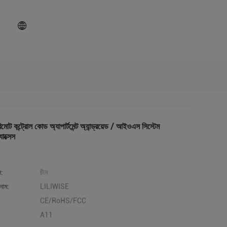
োট কন্ট্রোল কোড অ্যাপার্টমেন্ট অ্যান্ড্রয়েড / আইওএস সিস্টেম
াক্সেস
ল:
চীন
নাম:
LILIWISE
CE/RoHS/FCC
A11