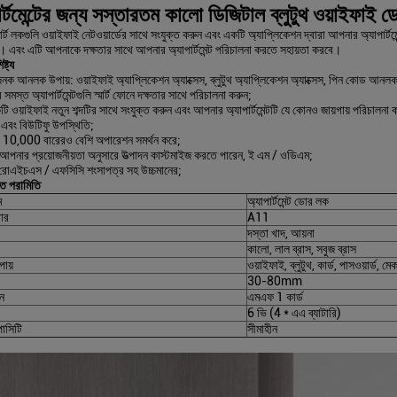
ার্টমেন্টের জন্য সস্তারতম কালো ডিজিটাল ব্লুটুথ ওয়াইফাই
ার্ট লকগুলি ওয়াইফাই নেটওয়ার্ডের সাথে সংযুক্ত করুন এবং একটি অ্যাপ্লিকেশন দ্বারা আপনার অ্যাপা
ন। এবং এটি আপনাকে দক্ষতার সাথে আপনার অ্যাপার্টমেন্ট পরিচালনা করতে সহায়তা করবে।
ষ্ট্য
জনক আনলক উপায়: ওয়াইফাই অ্যাপ্লিকেশন অ্যাক্সেস, ব্লুটুথ অ্যাপ্লিকেশন অ্যাক্সেস, পিন কোড আনলক
মস্ত অ্যাপার্টমেন্টগুলি স্মার্ট ফোনে দক্ষতার সাথে পরিচালনা করুন;
ি ওয়াইফাই নতুন শব্দটির সাথে সংযুক্ত করুন এবং আপনার অ্যাপার্টমেন্টটি যে কোনও জায়গায় পরিচালনা 
 এবং বিউটিফু উপস্থিতি;
রি 10,000 বারেরও বেশি অপারেশন সমর্থন করে;
পনার প্রয়োজনীয়তা অনুসারে উত্পাদন কাস্টমাইজ করতে পারেন, ই এম / ওডিএম;
 রোএইচএস / এফসিসি শংসাপত্র সহ উচ্চমানের;
গত পরামিতি
ম
অ্যাপার্টমেন্ট ডোর লক
ার
A11
দস্তা খাদ, আয়না
কালো, লাল ব্রাস, সবুজ ব্রাস
ায়
ওয়াইফাই, ব্লুটুথ, কার্ড, পাসওয়ার্ড, ম
30-80mm
রন
এমএফ 1 কার্ড
6 ভি (4 * এএ ব্যাটারি)
পাসিটি
সীমাহীন