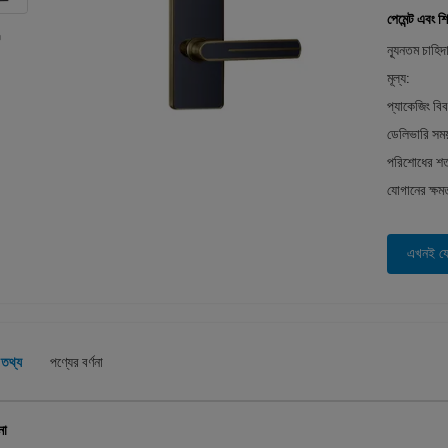
পেমেন্ট এবং শি
ন্যূনতম চাহিদ
মূল্য:
প্যাকেজিং বি
ডেলিভারি সময
পরিশোধের শর্
যোগানের ক্ষম
এখনই য
 তথ্য
পণ্যের বর্ণনা
না