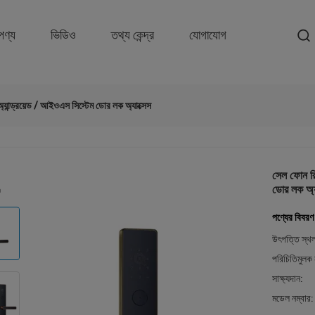
পণ্য
ভিডিও
তথ্য কেন্দ্র
যোগাযোগ
 অ্যান্ড্রয়েড / আইওএস সিস্টেম ডোর লক অ্যাক্সেস
সেল ফোন রিম
ডোর লক অ্য
পণ্যের বিবরণ
উৎপত্তি স্থ
পরিচিতিমুলক 
সাক্ষ্যদান:
মডেল নম্বার: