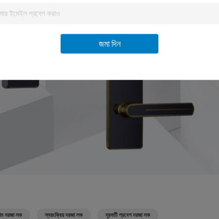
জমা দিন
 হোম দরজা লক
স্বয়ংক্রিয় দরজা লক
দূরবর্তী প্রবেশ দরজা লক