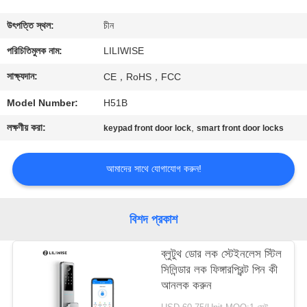
নিয়ন্ত্রণ
উৎপত্তি স্থল:
চীন
যোগাযোগ
পরিচিতিমুলক নাম:
LILIWISE
করুন
সাক্ষ্যদান:
CE，RoHS，FCC
Model Number:
H51B
খবর
লক্ষণীয় করা:
,
keypad front door lock
smart front door locks
NEWS
আমাদের সাথে যোগাযোগ করুন!
সাইট
বিশদ প্রকাশ
ম্যাপ
ব্লুটুথ ডোর লক স্টেইনলেস স্টিল
সিলিন্ডার লক ফিঙ্গারপ্রিন্ট পিন কী
গোপনীয়তা
আনলক করুন
নীতি