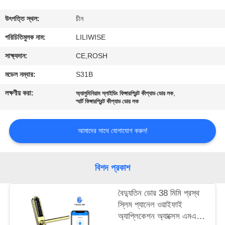
নিয়ন্ত্রণ
উৎপত্তি স্থল:
চীন
যোগাযোগ
পরিচিতিমুলক নাম:
LILIWISE
করুন
সাক্ষ্যদান:
CE,ROSH
মডেল নম্বার:
S31B
খবর
লক্ষণীয় করা:
,
অ্যালুমিনিয়াম স্লাইডিং ফিঙ্গারপ্রিন্ট কীপ্যাড ডোর লক
স্মার্ট ফিঙ্গারপ্রিন্ট কীপ্যাড ডোর লক
NEWS
আমাদের সাথে যোগাযোগ করুন!
সাইট
ম্যাপ
বিশদ প্রকাশ
বৈদ্যুতিন ডোর 38 মিমি প্রস্থ
গোপনীয়তা
স্লিম প্যানেল ওয়াইফাই
নীতি
অ্যাপ্লিকেশন অ্যাক্সেস এমএফ