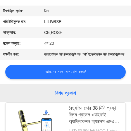
নিয়ন্ত্রণ
উৎপত্তি স্থল:
চীন
যোগাযোগ
পরিচিতিমুলক নাম:
LILIWISE
করুন
সাক্ষ্যদান:
CE,ROSH
মডেল নম্বার:
এন 20
খবর
লক্ষণীয় করা:
,
বায়োমেট্রিক মিনি ফিঙ্গারপ্রিন্ট লক
স্মার্ট ইলেকট্রনিক মিনি ফিঙ্গারপ্রিন্ট লক
NEWS
আমাদের সাথে যোগাযোগ করুন!
সাইট
বিশদ প্রকাশ
ম্যাপ
বৈদ্যুতিন ডোর 38 মিমি প্রস্থ
স্লিম প্যানেল ওয়াইফাই
গোপনীয়তা
অ্যাপ্লিকেশন অ্যাক্সেস এমএফ
নীতি
1 কার্ড 13.56Hz
USD 60-89/Unit MOQ:1 জামায়