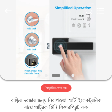
Light
Source
Electronics
Technology
Limited.
All
Rights
Reserved.
বাড়ি
পণ্য
আমাদের
সম্পর্কে
কারখানা
বৈদ্যুতিন ডোর লক
ভ্রমণ
বাড়ির দরজার জন্য নিরাপত্তা স্মার্ট ইলেকট্রনিক
মান
বায়োমেট্রিক মিনি ফিঙ্গারপ্রিন্ট লক