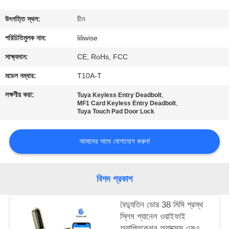
নিয়ন্ত্রণ
উৎপত্তি স্থল:
চীন
যোগাযোগ
পরিচিতিমুলক নাম:
liliwise
করুন
সাক্ষ্যদান:
CE, RoHs, FCC
মডেল নম্বার:
T10A-T
খবর
লক্ষণীয় করা:
,
Tuya Keyless Entry Deadbolt
,
MF1 Card Keyless Entry Deadbolt
Tuya Touch Pad Door Lock
NEWS
আমাদের সাথে যোগাযোগ করুন!
সাইট
ম্যাপ
বিশদ প্রকাশ
গোপনীয়তা
বৈদ্যুতিন ডোর 38 মিমি প্রস্থ
স্লিম প্যানেল ওয়াইফাই
নীতি
অ্যাপ্লিকেশন অ্যাক্সেস এমএফ