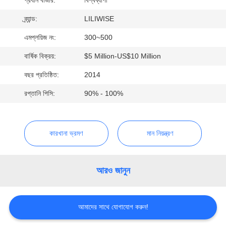
নিয়ন্ত্রণ
ব্র্যান্ড:
LILIWISE
যোগাযোগ
এমপ্লয়িজ নং:
300~500
করুন
বার্ষিক বিক্রয়:
$5 Million-US$10 Million
বছর প্রতিষ্ঠিত:
2014
খবর
রপ্তানি পিসি:
90% - 100%
NEWS
কারখানা ভ্রমণ
মান নিয়ন্ত্রণ
সাইট
ম্যাপ
আরও জানুন
গোপনীয়তা
আমাদের সাথে যোগাযোগ করুন!
নীতি