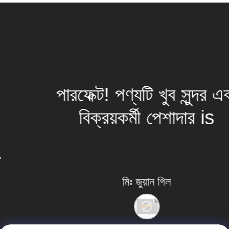
পারফেক্ট! পণ্যটি খুব সুন্দর এবং
বিক্রয়কর্মী পেশাদার is
মিঃ জুয়ান গিল