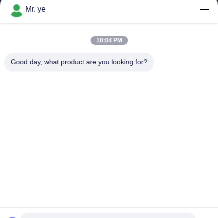
Mr. ye
10:04 PM
সব
Good day, what product are you looking for?
বৈদ্যুতিন ডোর লক
আঙুলের ছাপ ডোর লক
মুখ স্বীকৃতি ডোর লক
ক্যামেরা ডোর লক
স্বয়ংক্রিয় ডোর লক
ব্লুটুথ ডোর লক
কোড ডোর লক
কী কার্ড ডোর লক
সাবস্ক্রাইব