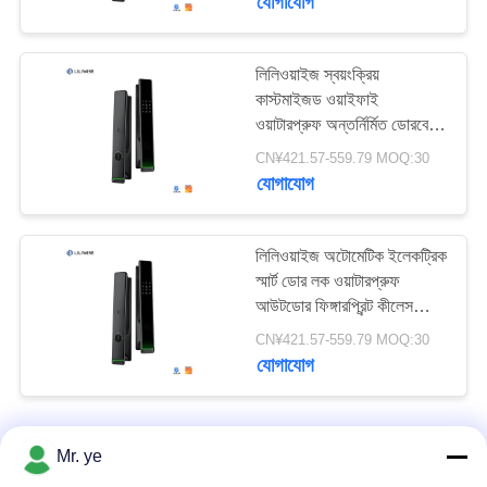
যোগাযোগ
লিলিওয়াইজ স্বয়ংক্রিয়
কাস্টমাইজড ওয়াইফাই
ওয়াটারপ্রুফ অন্তর্নির্মিত ডোরবেল
স্মার্ট লক আনলক করুন Tuya
CN¥421.57-559.79 MOQ:30
Ttlock স্মার্ট ডোর লক সঙ্গে
যোগাযোগ
আঙুলের ছাপ
লিলিওয়াইজ অটোমেটিক ইলেকট্রিক
স্মার্ট ডোর লক ওয়াটারপ্রুফ
আউটডোর ফিঙ্গারপ্রিন্ট কীলেস
টটলক টুয়া স্মার্ট লক উইফাই সহ
CN¥421.57-559.79 MOQ:30
যোগাযোগ
Mr. ye
আমাদের সাথে যোগাযোগ করুন!