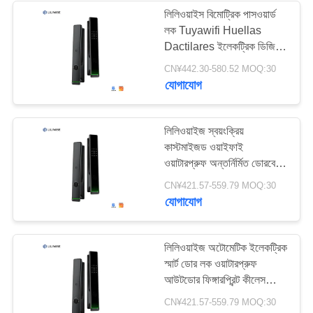
লিলিওয়াইস বিমোট্রিক পাসওয়ার্ড
লক Tuyawifi Huellas
19
Dactilares ইলেকট্রিক ডিজিটাল
Cerradura Electronica
CN¥442.30-580.52 MOQ:30
কোড ডোর লক
ইন্টেলিজেন্ট স্মার্ট দরজা লক
যোগাযোগ
লিলিওয়াইজ স্বয়ংক্রিয়
কাস্টমাইজড ওয়াইফাই
ওয়াটারপ্রুফ অন্তর্নির্মিত ডোরবেল
স্মার্ট লক আনলক করুন Tuya
27
CN¥421.57-559.79 MOQ:30
Ttlock স্মার্ট ডোর লক সঙ্গে
যোগাযোগ
আঙুলের ছাপ
কী কার্ড ডোর লক
লিলিওয়াইজ অটোমেটিক ইলেকট্রিক
স্মার্ট ডোর লক ওয়াটারপ্রুফ
আউটডোর ফিঙ্গারপ্রিন্ট কীলেস
টটলক টুয়া স্মার্ট লক উইফাই সহ
CN¥421.57-559.79 MOQ:30