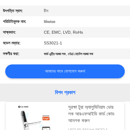
নিয়ন্ত্রণ
উৎপত্তি স্থল:
চীন
যোগাযোগ
পরিচিতিমুলক নাম:
liliwise
করুন
সাক্ষ্যদান:
CE, EMC, LVD, RoHs
মডেল নম্বার:
SS3021-1
খবর
লক্ষণীয় করা:
,
কার্ড এন্ট্রি দরজা লক
rfid হোটেল দরজা লক
NEWS
আমাদের সাথে যোগাযোগ করুন!
সাইট
বিশদ প্রকাশ
ম্যাপ
সুরক্ষা টুয়া অ্যালুমিনিয়াম ডোর
লক আরএফআইডি কার্ড কোড
গোপনীয়তা
আনলক করুন
নীতি
USD 55-84/Unit MOQ:1